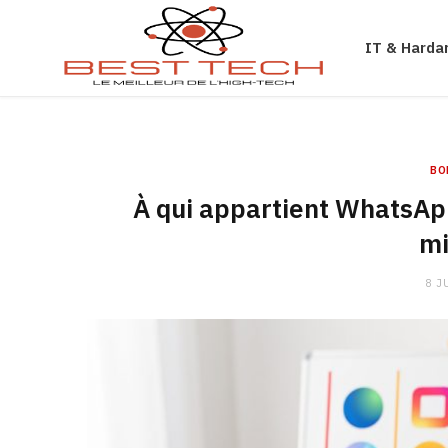
Gaming
IT & Harda
BO
À qui appartient WhatsApp 
mi
8 J